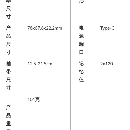
幕
池
尺
寸
产
78x67.6x22.2mm
电
Type-C
品
源
尺
端
寸
口
袖
12.5-21.5cm
记
2x120
带
忆
尺
值
寸
101克
产
品
重