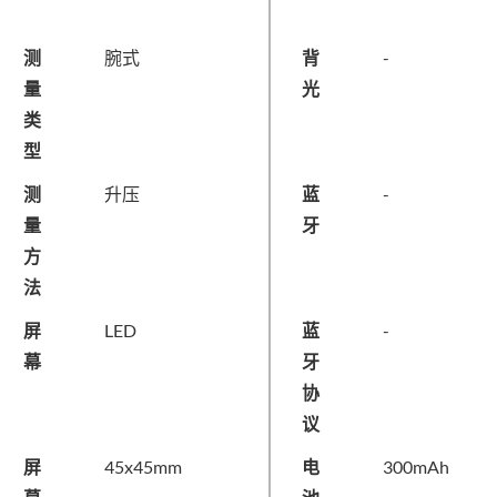
测
腕式
背
-
量
光
类
型
测
升压
蓝
-
量
牙
方
法
屏
LED
蓝
-
幕
牙
协
议
屏
45x45mm
电
300mAh