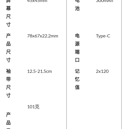
屏
45x45mm
电
300mAh
幕
池
尺
寸
产
78x67x22.2mm
电
Type-C
品
源
尺
端
寸
口
袖
12.5-21.5cm
记
2x120
带
忆
尺
值
寸
101克
产
品