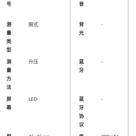
号
音
测
腕式
背
-
量
光
类
型
测
升压
蓝
-
量
牙
方
法
屏
LED
蓝
-
幕
牙
协
议